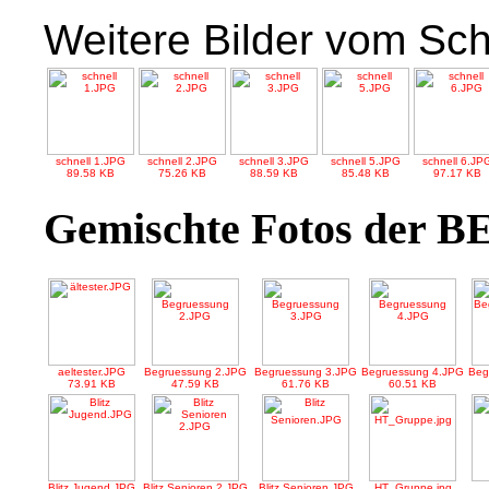
Weitere Bilder vom Schn
schnell 1.JPG
schnell 2.JPG
schnell 3.JPG
schnell 5.JPG
schnell 6.JP
89.58 KB
75.26 KB
88.59 KB
85.48 KB
97.17 KB
Gemischte Fotos der 
aeltester.JPG
Begruessung 2.JPG
Begruessung 3.JPG
Begruessung 4.JPG
Beg
73.91 KB
47.59 KB
61.76 KB
60.51 KB
Blitz Jugend.JPG
Blitz Senioren 2.JPG
Blitz Senioren.JPG
HT_Gruppe.jpg