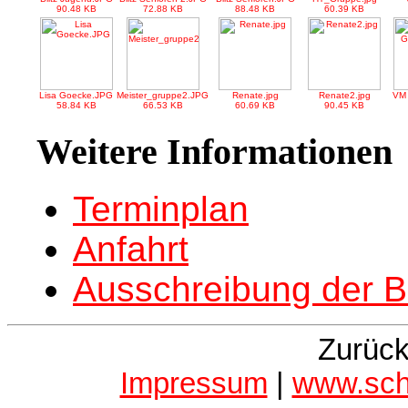
90.48 KB
72.88 KB
88.48 KB
60.39 KB
Lisa Goecke.JPG
Meister_gruppe2.JPG
Renate.jpg
Renate2.jpg
VM
58.84 KB
66.53 KB
60.69 KB
90.45 KB
Weitere Informationen
Terminplan
Anfahrt
Ausschreibung der 
Zurück
Impressum
|
www.sch